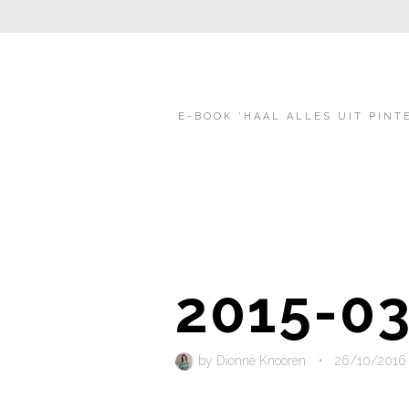
E-BOOK ‘HAAL ALLES UIT PINT
2015-03
by
Dionne Knooren
•
26/10/2016