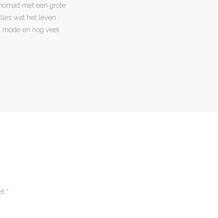
l nomad met een grote
 alles wat het leven
en, mode en nog veel
et
*