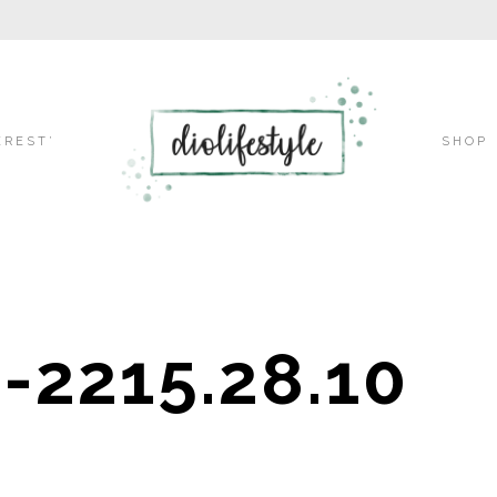
Skip
EREST’
SHOP
to
-2215.28.10
content