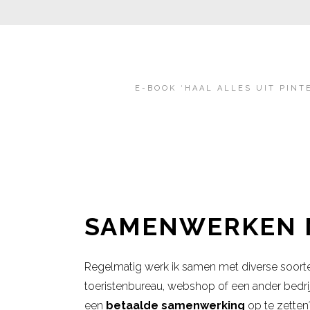
E-BOOK ‘HAAL ALLES UIT PINT
SAMENWERKEN M
Regelmatig werk ik samen met diverse soorten
toeristenbureau, webshop of een ander bedri
een
betaalde samenwerking
op te zette