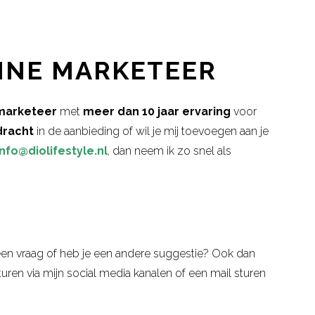
INE MARKETEER
marketeer
met
meer dan 10 jaar ervaring
voor
dracht
in de aanbieding of wil je mij toevoegen aan je
info@diolifestyle.nl
, dan neem ik zo snel als
e een vraag of heb je een andere suggestie? Ook dan
sturen via mijn social media kanalen of een mail sturen