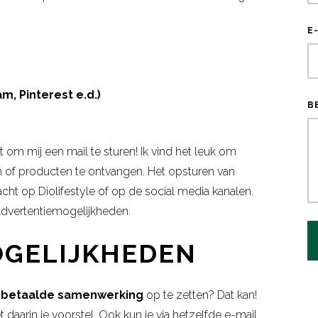
E
m, Pinterest e.d.)
B
 om mij een mail te sturen!
Ik vind het leuk om
en of producten te ontvangen. Het opsturen van
ht op Diolifestyle of op de social media kanalen.
n advertentiemogelijkheden.
OGELIJKHEDEN
n
betaalde samenwerking
op te zetten? Dat kan!
 daarin je voorstel. Ook kun je via hetzelfde e-mail