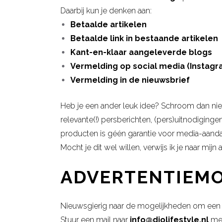
Daarbij kun je denken aan:
Betaalde artikelen
Betaalde link in bestaande artikelen
Kant-en-klaar aangeleverde blogs
Vermelding op social media (Instagra
Vermelding in de nieuwsbrief
Heb je een ander leuk idee? Schroom dan niet
relevante(!) persberichten, (pers)uitnodiging
producten is géén garantie voor media-aandac
Mocht je dit wel willen, verwijs ik je naar mij
ADVERTENTIEM
Nieuwsgierig naar de mogelijkheden om ee
Stuur een mail naar
info@diolifestyle.nl
met