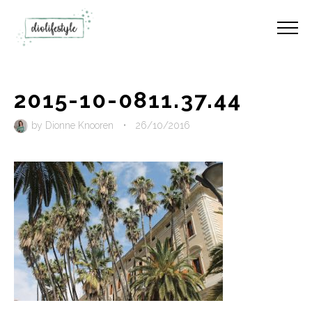
2015-10-0811.37.44
by
Dionne Knooren
•
26/10/2016