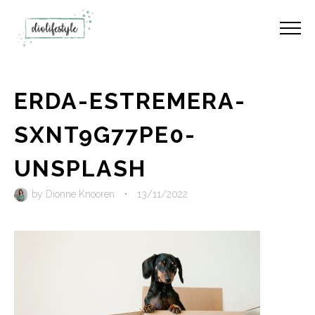
ERDA-ESTREMERA-
SXNT9G77PE0-
UNSPLASH
by
Dionne Knooren
•
13/11/2022