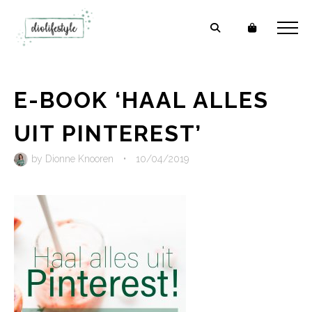
E-BOOK ‘HAAL ALLES
UIT PINTEREST’
by
Dionne Knooren
•
10/04/2019