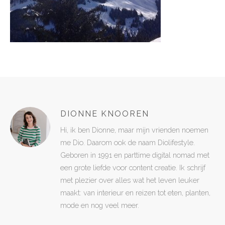
DIONNE KNOOREN
Hi, ik ben Dionne, maar mijn vrienden noemen
me Dio. Daarom ook de naam Diolifestyle.
Geboren in 1991 en parttime digital nomad met
een grote liefde voor content creatie. Ik schrijf
met plezier over alles wat het leven leuker
maakt: van interieur en reizen tot eten, planten,
mode en nog veel meer.