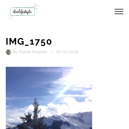
IMG_1750
by
Dionne Knooren
•
26/10/2016