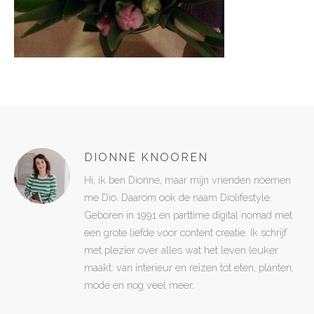
DIONNE KNOOREN
Hi, ik ben Dionne, maar mijn vrienden noemen
me Dio. Daarom ook de naam Diolifestyle.
Geboren in 1991 en parttime digital nomad met
een grote liefde voor content creatie. Ik schrijf
met plezier over alles wat het leven leuker
maakt: van interieur en reizen tot eten, planten,
mode en nog veel meer.