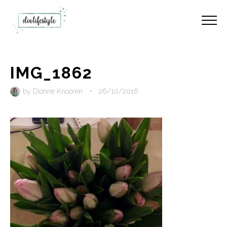
IMG_1862
by
Dionne Knooren
•
26/10/2016