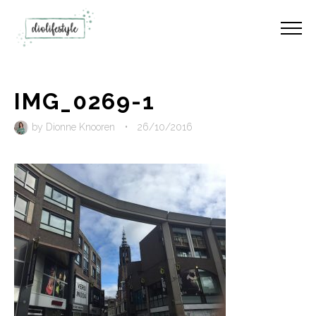
IMG_0269-1
by
Dionne Knooren
•
26/10/2016