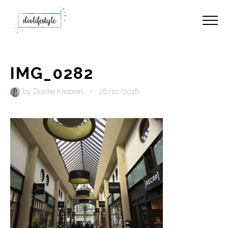
IMG_0282
by
Dionne Knooren
•
26/10/2016