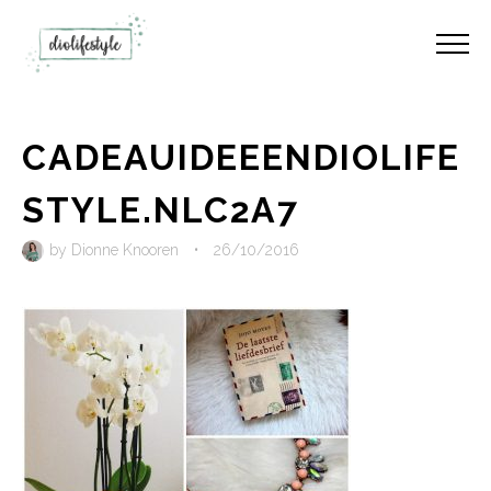
CADEAUIDEEENDIOLIFE
STYLE.NLC2A7
by
Dionne Knooren
•
26/10/2016