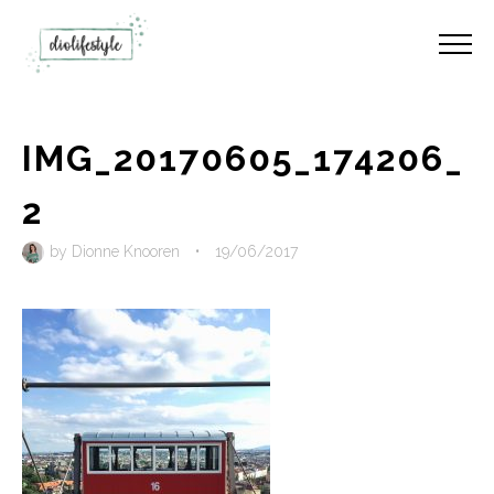
IMG_20170605_174206_
2
by
Dionne Knooren
•
19/06/2017