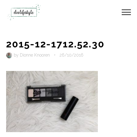
2015-12-1712.52.30
by
Dionne Knooren
•
26/10/2016