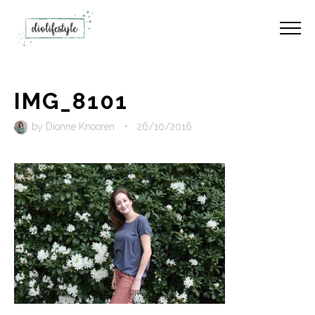
IMG_8101
by
Dionne Knooren
•
26/10/2016