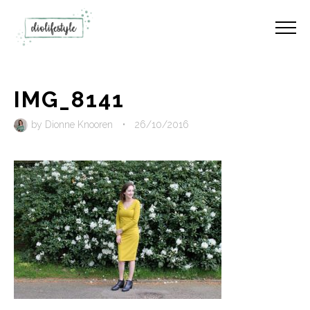
IMG_8141
by
Dionne Knooren
•
26/10/2016