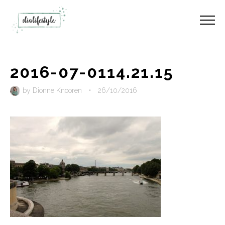
2016-07-0114.21.15
by
Dionne Knooren
•
26/10/2016