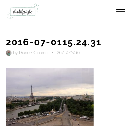
2016-07-0115.24.31
by
Dionne Knooren
•
26/10/2016