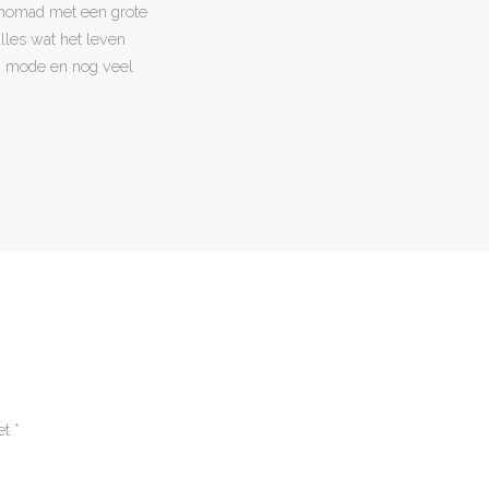
l nomad met een grote
 alles wat het leven
en, mode en nog veel
et
*