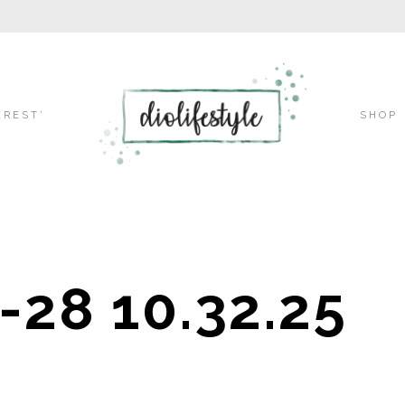
Skip
EREST’
SHOP
to
-28 10.32.25
content