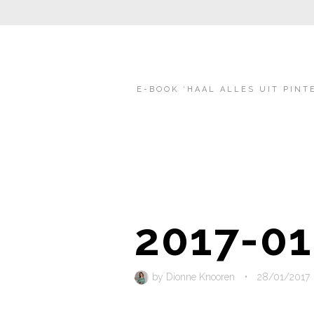
E-BOOK ‘HAAL ALLES UIT PINT
2017-01
by
Dionne Knooren
•
28/01/2017