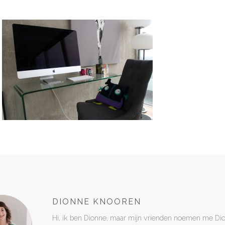
DIONNE KNOOREN
Hi, ik ben Dionne, maar mijn vrienden noemen me Di