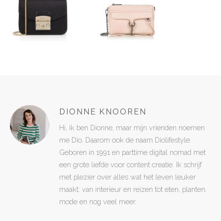
DIONNE KNOOREN
Hi, ik ben Dionne, maar mijn vrienden noemen
me Dio. Daarom ook de naam Diolifestyle.
Geboren in 1991 en parttime digital nomad met
een grote liefde voor content creatie. Ik schrijf
met plezier over alles wat het leven leuker
maakt: van interieur en reizen tot eten, planten,
mode en nog veel meer.