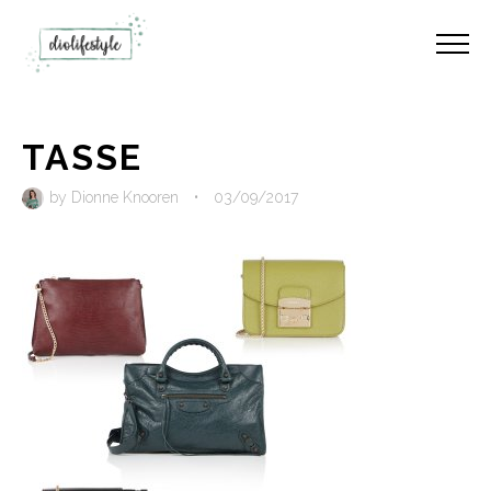
TASSE
by
Dionne Knooren
•
03/09/2017