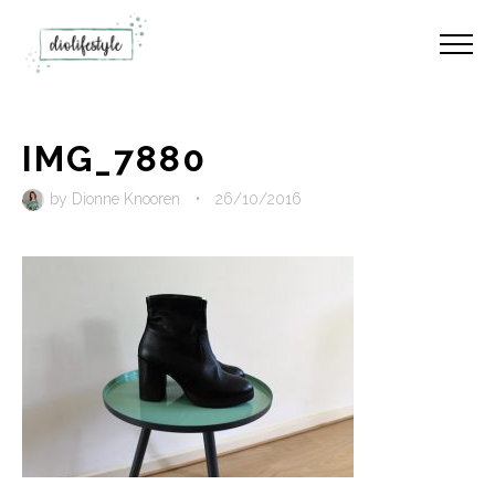
IMG_7880
by
Dionne Knooren
•
26/10/2016