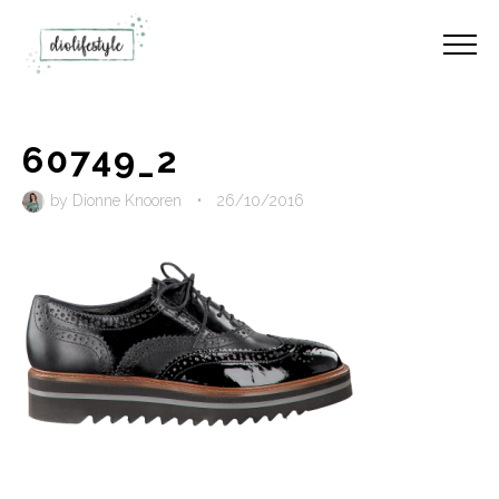
60749_2
by
Dionne Knooren
•
26/10/2016