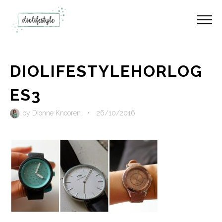
DIOLIFESTYLEHORLOG
ES3
by
Dionne Knooren
•
26/10/2016