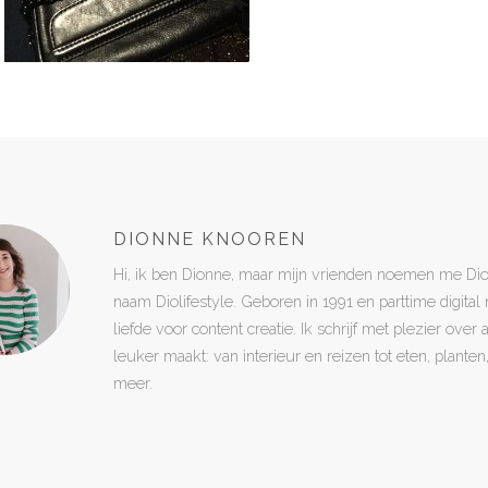
DIONNE KNOOREN
Hi, ik ben Dionne, maar mijn vrienden noemen me Di
naam Diolifestyle. Geboren in 1991 en parttime digita
liefde voor content creatie. Ik schrijf met plezier over
leuker maakt: van interieur en reizen tot eten, plant
meer.