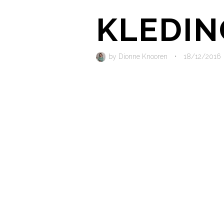
KLEDIN
by
Dionne Knooren
•
18/12/2016