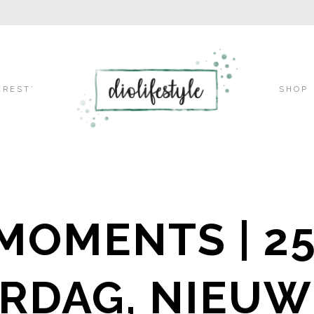
Skip
EREST’
SHOP
to
MOMENTS | 2
content
RDAG, NIEUW