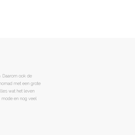
o. Daarom ook de
l nomad met een grote
 alles wat het leven
en, mode en nog veel