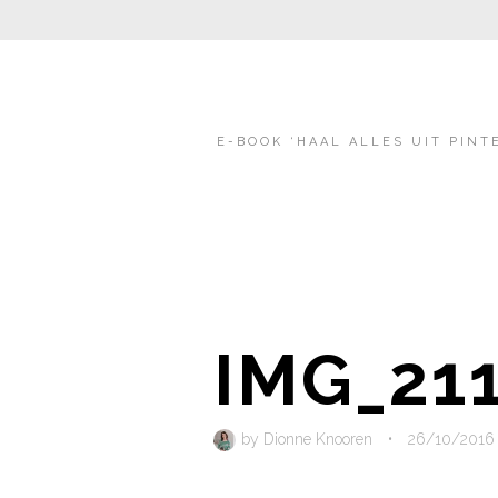
E-BOOK ‘HAAL ALLES UIT PINT
IMG_21
by
Dionne Knooren
•
26/10/2016