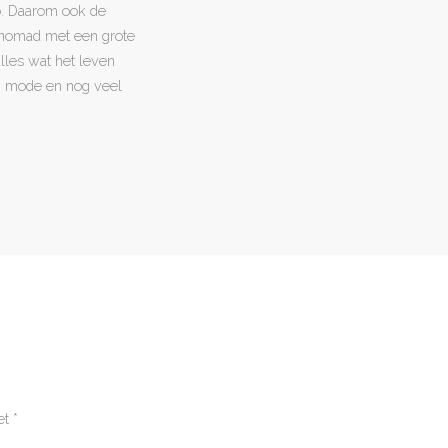
o. Daarom ook de
l nomad met een grote
 alles wat het leven
en, mode en nog veel
et
*