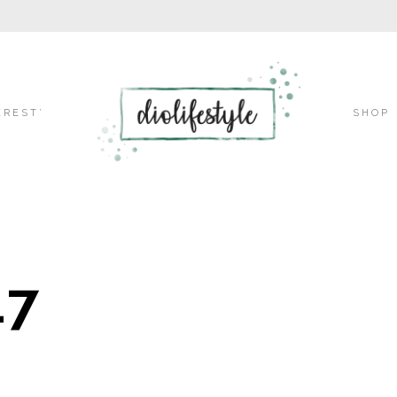
Skip
EREST’
SHOP
to
17
content