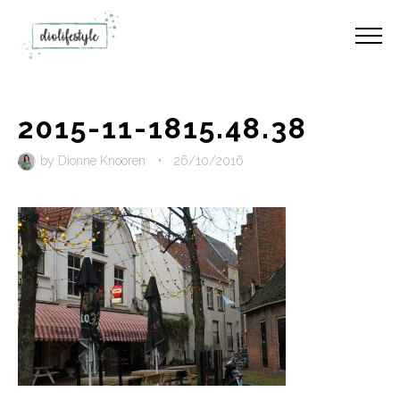
2015-11-1815.48.38
by
Dionne Knooren
•
26/10/2016