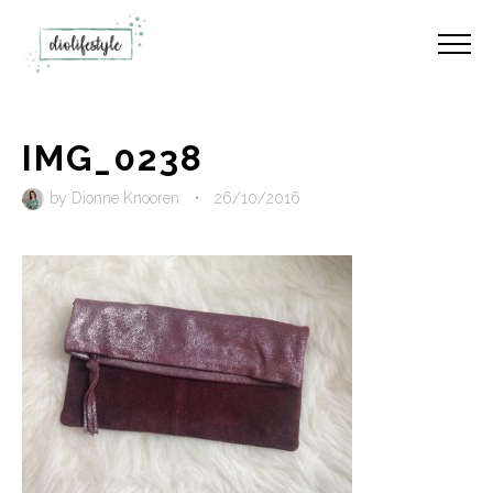
IMG_0238
by
Dionne Knooren
•
26/10/2016