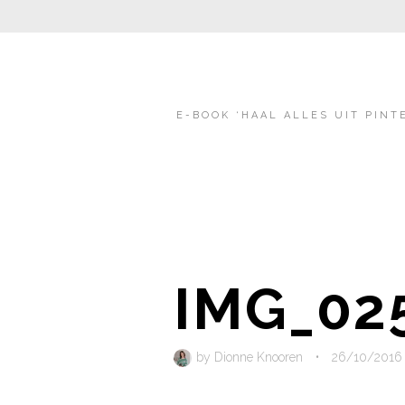
E-BOOK ‘HAAL ALLES UIT PINT
IMG_02
by
Dionne Knooren
•
26/10/2016