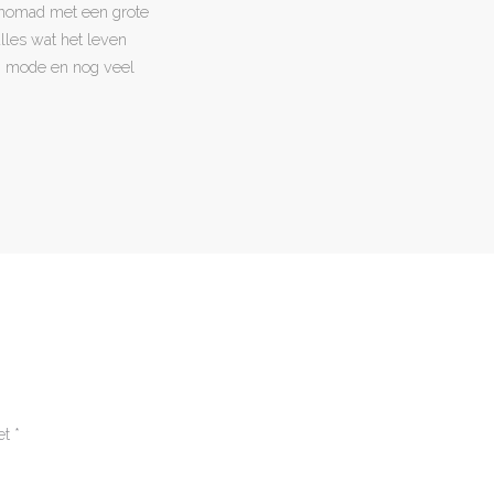
l nomad met een grote
 alles wat het leven
en, mode en nog veel
et
*