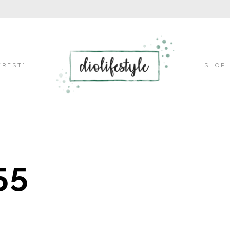
Skip
EREST’
SHOP
to
55
content