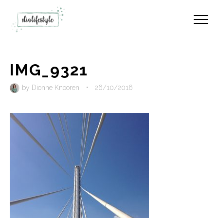
IMG_9321
by
Dionne Knooren
•
26/10/2016