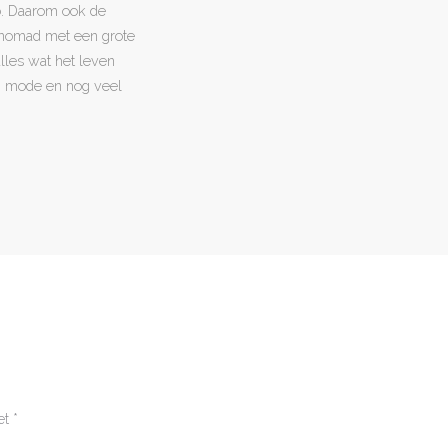
o. Daarom ook de
l nomad met een grote
 alles wat het leven
en, mode en nog veel
et
*