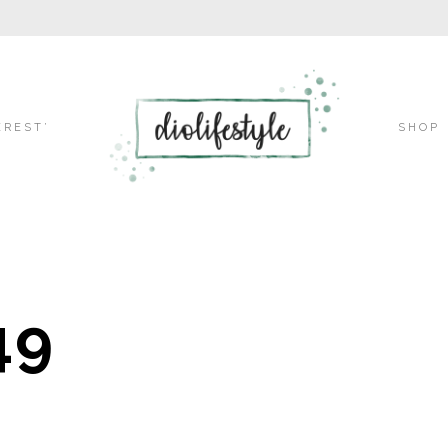
Skip
EREST’
SHOP
to
49
content