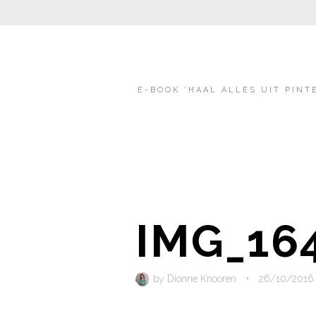
E-BOOK ‘HAAL ALLES UIT PINT
IMG_16
by
Dionne Knooren
•
26/10/2016