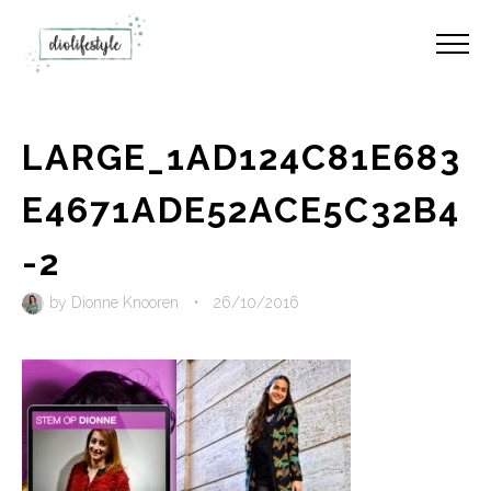
LARGE_1AD124C81E683
E4671ADE52ACE5C32B4
-2
by
Dionne Knooren
•
26/10/2016