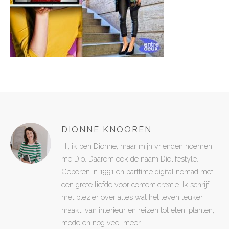
DIONNE KNOOREN
Hi, ik ben Dionne, maar mijn vrienden noemen
me Dio. Daarom ook de naam Diolifestyle.
Geboren in 1991 en parttime digital nomad met
een grote liefde voor content creatie. Ik schrijf
met plezier over alles wat het leven leuker
maakt: van interieur en reizen tot eten, planten,
mode en nog veel meer.