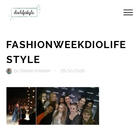
FASHIONWEEKDIOLIFE
STYLE
by
Dionne Knooren
•
26/10/2016