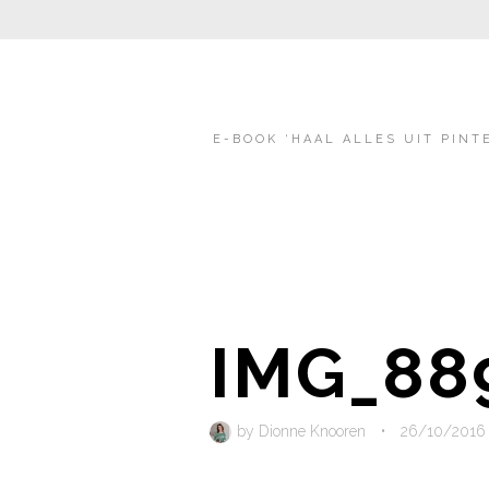
E-BOOK ‘HAAL ALLES UIT PINT
IMG_88
by
Dionne Knooren
•
26/10/2016