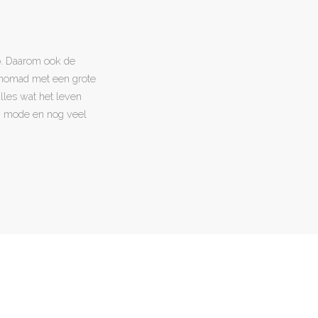
o. Daarom ook de
l nomad met een grote
 alles wat het leven
en, mode en nog veel