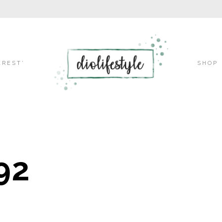
Skip
EREST’
SHOP
to
92
content