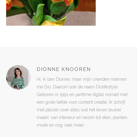
DIONNE KNOOREN
Hi, ik ben Dionne, maar mijn vrienden noemen
me Dio. Daarom ook de naam Diolifestyle.
Geboren in 1991 en parttime digital nomad met
een grote liefde voor content creatie. Ik schrijf
met plezier over alles wat het leven leuker
maakt: van interieur en reizen tot eten, planten,
mode en nog veel meer.