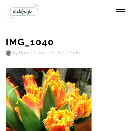
IMG_1040
by
Dionne Knooren
•
26/10/2016