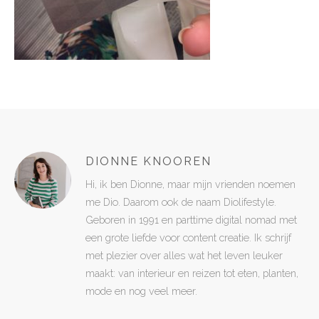
DIONNE KNOOREN
Hi, ik ben Dionne, maar mijn vrienden noemen
me Dio. Daarom ook de naam Diolifestyle.
Geboren in 1991 en parttime digital nomad met
een grote liefde voor content creatie. Ik schrijf
met plezier over alles wat het leven leuker
maakt: van interieur en reizen tot eten, planten,
mode en nog veel meer.