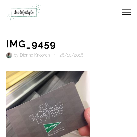
IMG_9459
by
Dionne Knooren
•
26/10/2016