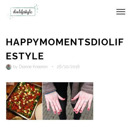
HAPPYMOMENTSDIOLIF
ESTYLE
by
Dionne Knooren
•
26/10/2016