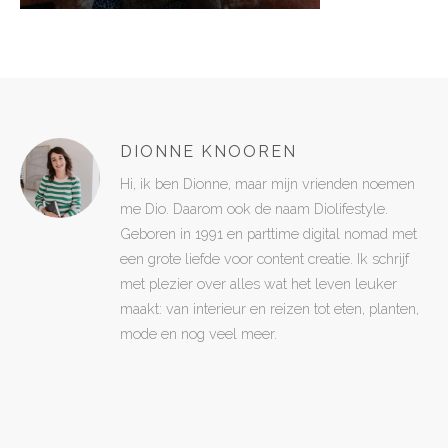
DIONNE KNOOREN
Hi, ik ben Dionne, maar mijn vrienden noemen
me Dio. Daarom ook de naam Diolifestyle.
Geboren in 1991 en parttime digital nomad met
een grote liefde voor content creatie. Ik schrijf
met plezier over alles wat het leven leuker
maakt: van interieur en reizen tot eten, planten,
mode en nog veel meer.