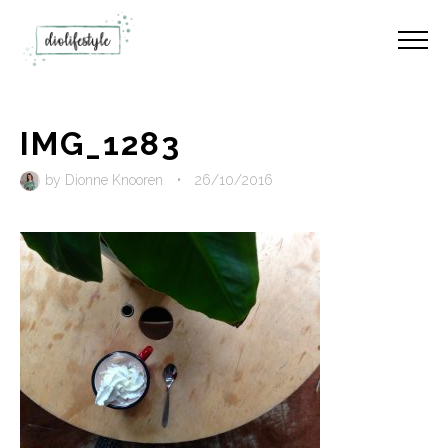
IMG_1283
by
Dionne Knooren
•
26/10/2016