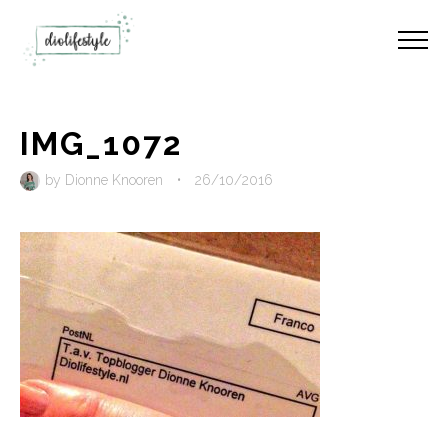
IMG_1072
by
Dionne Knooren
•
26/10/2016