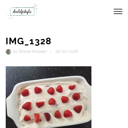
IMG_1328
by
Dionne Knooren
•
26/10/2016