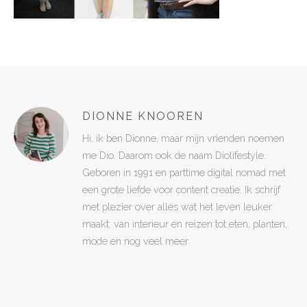
DIONNE KNOOREN
Hi, ik ben Dionne, maar mijn vrienden noemen
me Dio. Daarom ook de naam Diolifestyle.
Geboren in 1991 en parttime digital nomad met
een grote liefde voor content creatie. Ik schrijf
met plezier over alles wat het leven leuker
maakt: van interieur en reizen tot eten, planten,
mode en nog veel meer.