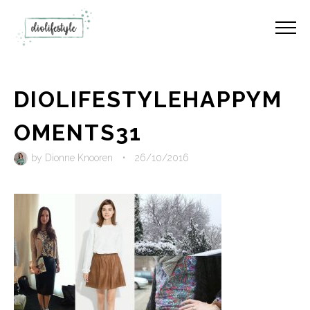
DIOLIFESTYLEHAPPYM
OMENTS31
by
Dionne Knooren
•
26/10/2016