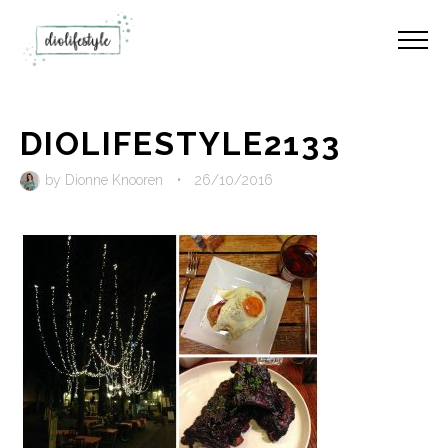
DIOLIFESTYLE2133
by
Dionne Knooren
•
26/10/2016