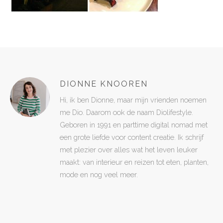
DIONNE KNOOREN
Hi, ik ben Dionne, maar mijn vrienden noemen
me Dio. Daarom ook de naam Diolifestyle.
Geboren in 1991 en parttime digital nomad met
een grote liefde voor content creatie. Ik schrijf
met plezier over alles wat het leven leuker
maakt: van interieur en reizen tot eten, planten,
mode en nog veel meer.