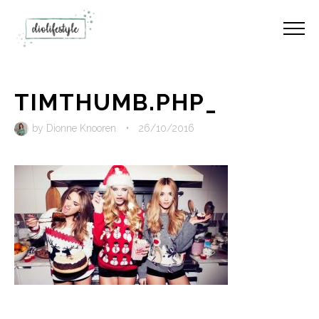
TIMTHUMB.PHP_
by
Dionne Knooren
•
26/10/2016