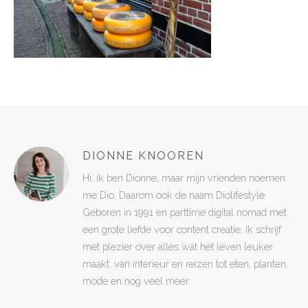
DIONNE KNOOREN
Hi, ik ben Dionne, maar mijn vrienden noemen
me Dio. Daarom ook de naam Diolifestyle.
Geboren in 1991 en parttime digital nomad met
een grote liefde voor content creatie. Ik schrijf
met plezier over alles wat het leven leuker
maakt: van interieur en reizen tot eten, planten,
mode en nog veel meer.