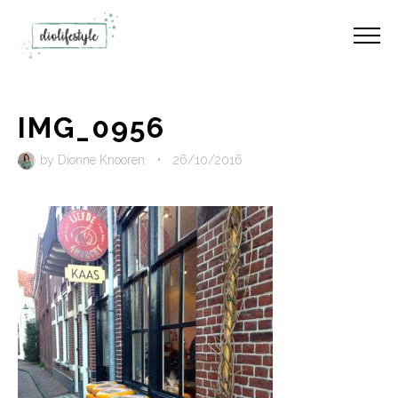
IMG_0956
by
Dionne Knooren
•
26/10/2016