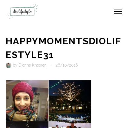
HAPPYMOMENTSDIOLIF
ESTYLE31
by
Dionne Knooren
•
26/10/2016