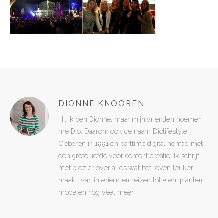
DIONNE KNOOREN
Hi, ik ben Dionne, maar mijn vrienden noemen
me Dio. Daarom ook de naam Diolifestyle.
Geboren in 1991 en parttime digital nomad met
een grote liefde voor content creatie. Ik schrijf
met plezier over alles wat het leven leuker
maakt: van interieur en reizen tot eten, planten,
mode en nog veel meer.