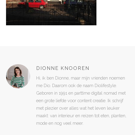
DIONNE KNOOREN
Hi, ik ben Dionne, maar mijn vrienden noemen
me Dio. Daarom ook de naam Diolifestyle.
Geboren in 1991 en parttime digital nomad met
een grote liefde voor content creatie. Ik schrijf
met plezier over alles wat het leven leuker
maakt: van interieur en reizen tot eten, planten,
mode en nog veel meer.