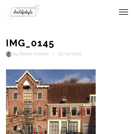
IMG_0145
by
Dionne Knooren
•
26/10/2016