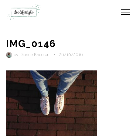
IMG_0146
by
Dionne Knooren
•
26/10/2016