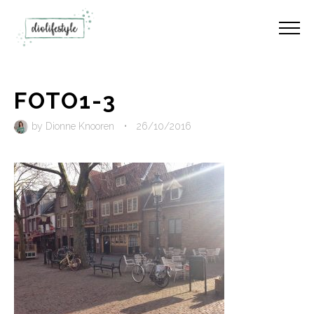
FOTO1-3
by
Dionne Knooren
•
26/10/2016