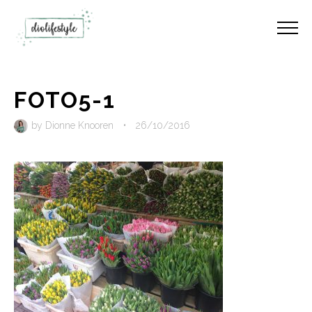
FOTO5-1
by
Dionne Knooren
•
26/10/2016