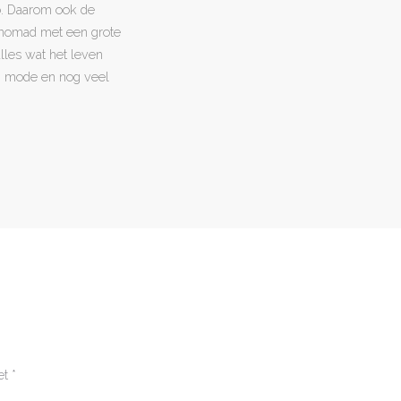
o. Daarom ook de
l nomad met een grote
 alles wat het leven
en, mode en nog veel
et
*