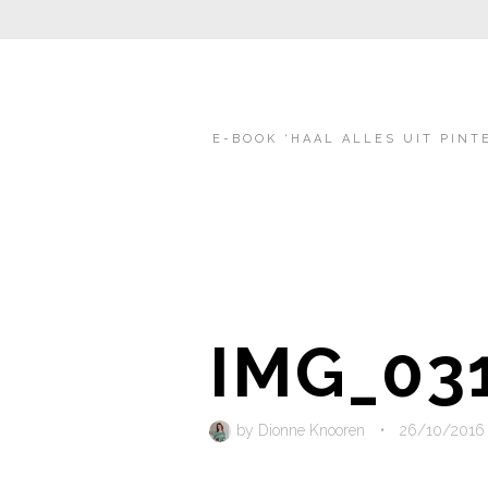
E-BOOK ‘HAAL ALLES UIT PINT
IMG_03
by
Dionne Knooren
•
26/10/2016