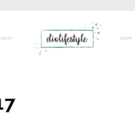
Skip
EREST’
SHOP
to
17
content