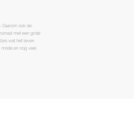
o. Daarom ook de
l nomad met een grote
 alles wat het leven
en, mode en nog veel