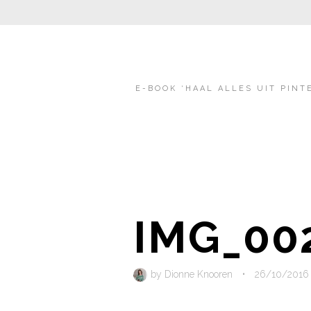
E-BOOK ‘HAAL ALLES UIT PINT
IMG_00
by
Dionne Knooren
•
26/10/2016