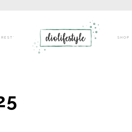
Skip
EREST’
SHOP
to
25
content