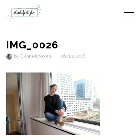
IMG_0026
by
Dionne Knooren
•
26/10/2016