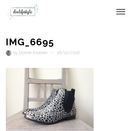
IMG_6695
by
Dionne Knooren
•
26/10/2016